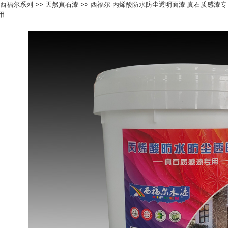
西福尔系列
>>
天然真石漆
>> 西福尔-丙烯酸防水防尘透明面漆 真石质感漆专
用